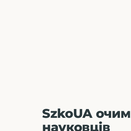
SzkoUA очим
науковців