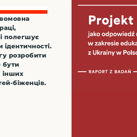
двомовна
раці,
 і полегшує
и ідентичності.
гу розробити
е бути
в інших
тей-біженців.